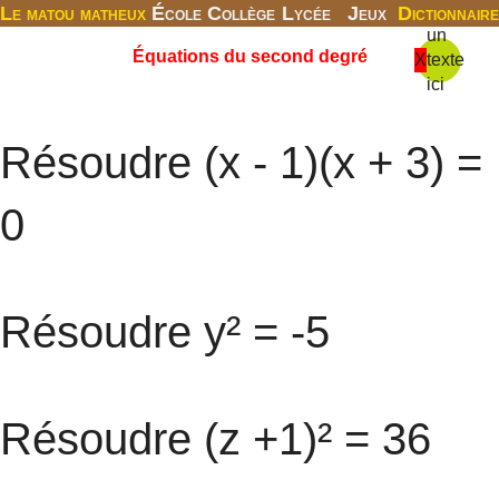
Le matou matheux
École
Collège
Lycée
Jeux
Dictionnaire
un
Équations du second degré
X
texte
ici
Résoudre (x - 1)(x + 3) =
0
Résoudre y² = -5
Résoudre (z +1)² = 36