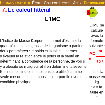
Le matou matheux
École
Collège
Lycée
Jeux
Dictionnaire
un
Le calcul littéral
X
texte
L'IMC
ici
L'IMC se
calcule
avec la
L'
I
ndice de
M
asse
C
orporelle permet d'estimer la
formule
quantité de masse grasse de l'organisme à partir de
suivante :
deux paramètres : le poids et la taille. Il permet
m
IMC
d'évaluer la relation entre le poids et la santé en
=
déterminant la corpulence de la personne, de voir s'il
t x t
y a obésité ou maigreur et il en détermine la sévérité.
Bien sûr, cet indice ne doit pas être utilisé comme
m est la
seule mesure de la composition corporelle et/ou de la
masse en
condition physique.
kg
t est la
taille en
m