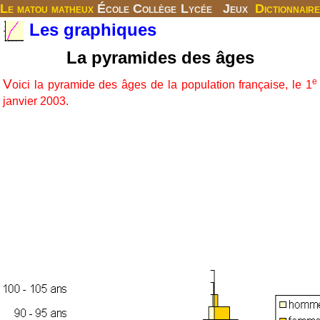
Le matou matheux
École
Collège
Lycée
Jeux
Dictionnaire
Les graphiques
La pyramides des âges
V
e
oici la pyramide des âges de la population française, le 1
janvier 2003.