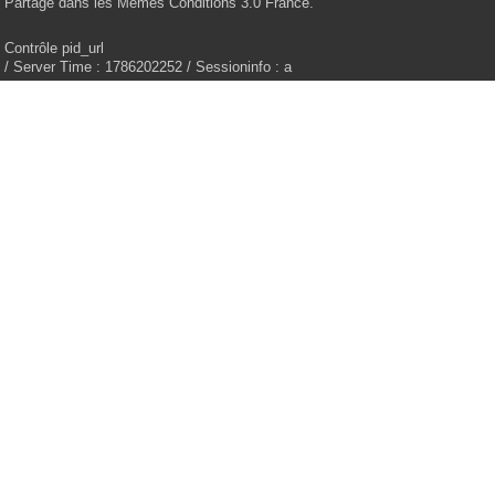
Partage dans les Mêmes Conditions 3.0 France.
Contrôle pid_url
/ Server Time : 1786202252 / Sessioninfo : a