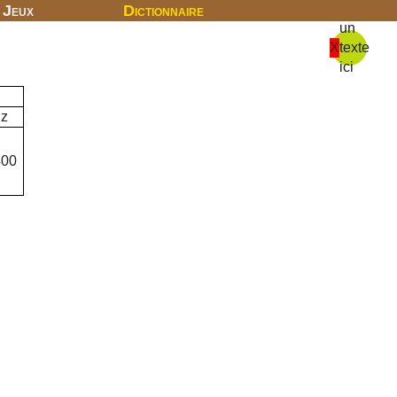
Jeux
Dictionnaire
un
X
texte
ici
iz
400