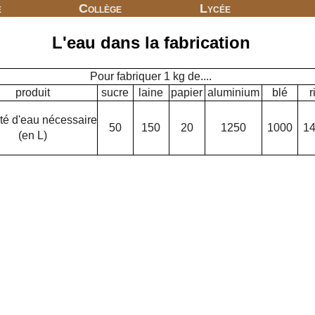
e
Collège
Lycée
L'eau dans la fabrication
Pour fabriquer 1 kg de....
produit
sucre
laine
papier
aluminium
blé
r
té d'eau nécessaire
50
150
20
1250
1000
1
(en L)