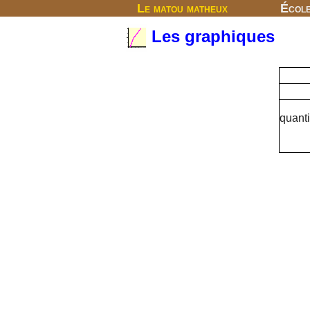
Le matou matheux
Écol
Les graphiques
quanti