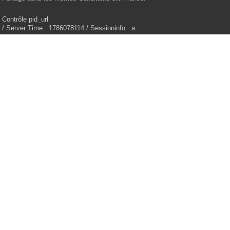
Contrôle pid_url
/ Server Time : 1786078114 / Sessioninfo : a