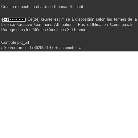
Ce site respecte la charte de l'anneau Sitinstit.
Ce(tte) œuvre est mise à disposition selon les termes de la
Licence Creative Commons Attribution - Pas d’Utilisation Commerciale -
Partage dans les Mêmes Conditions 3.0 France.
Contrôle pid_url
/ Server Time : 1786280819 / Sessioninfo : a