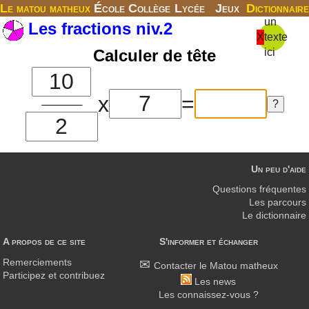
Le matou matheux
École
Collège
Lycée
Jeux
Dictionnaire
un
Les fractions niv.2
X
texte
Calculer de tête
ici
x
=
Un peu d'aide
Questions fréquentes
Les parcours
Le dictionnaire
A propos de ce site
S'informer et échanger
Remerciements
Contacter le Matou matheux
Participez et contribuez
Les news
Les connaissez-vous ?