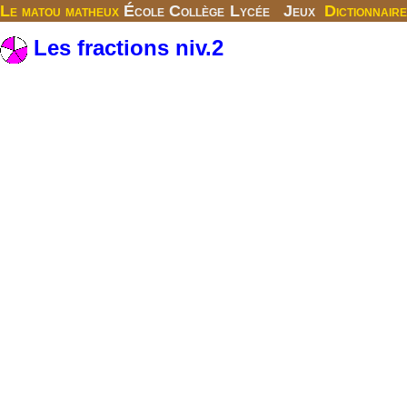
Le matou matheux
École
Collège
Lycée
Jeux
Dictionnaire
Les fractions niv.2