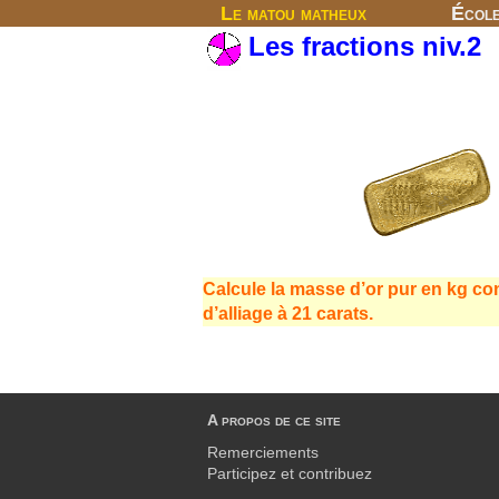
Le matou matheux
Écol
Les fractions niv.2
Calcule la masse d’or pur en kg c
d’alliage à 21 carats.
A propos de ce site
Remerciements
Participez et contribuez