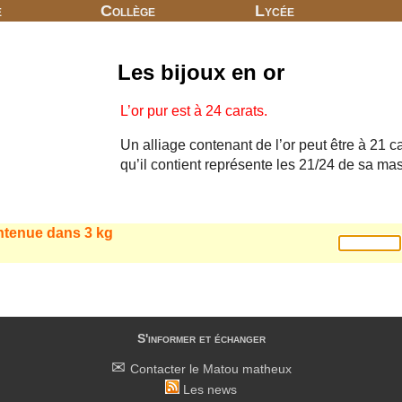
e
Collège
Lycée
Les bijoux en or
L’or pur est à 24 carats.
Un alliage contenant de l’or peut être à 21 ca
qu’il contient représente les 21/24 de sa mas
ontenue dans 3 kg
S'informer et échanger
Contacter le Matou matheux
Les news