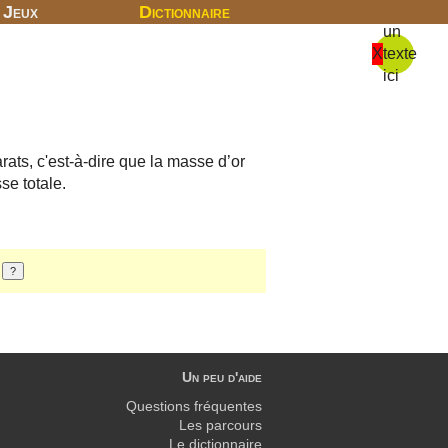
Jeux
Dictionnaire
un
X
texte
ici
rats, c'est-à-dire que la masse d’or
se totale.
Un peu d'aide
Questions fréquentes
Les parcours
Le dictionnaire