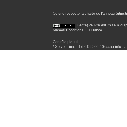
Ce site respecte la charte de l'anneau Sitinsti
Ce(tte) œuvre est mise à disp
Mêmes Conditions 3.0 France.
Contrôle pid_url
/ Server Time : 1786139366 / Sessioninfo : a