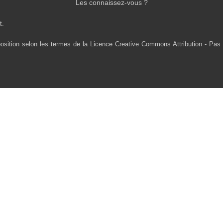
Les connaissez-vous ?
t.
osition selon les termes de la Licence Creative Commons Attribution - Pas 