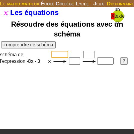
Le matou matheux
École
Collège
Lycée
Jeux
Dictionnaire
un
Les équations
X
texte
Résoudre des équations avec un
ici
schéma
schéma de
l'expression
-8x - 3
x