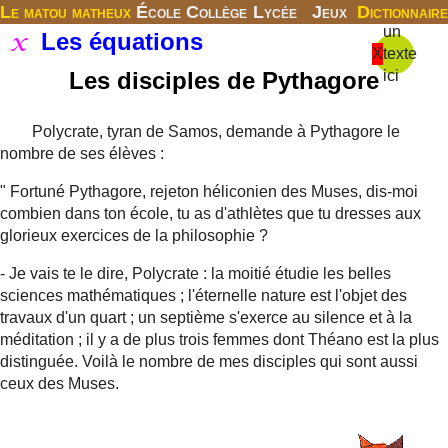
Le matou matheux
École
Collège
Lycée
Jeux
Dictionnaire
un
Les équations
X
texte
Les disciples de Pythagore
ici
Polycrate, tyran de Samos, demande à Pythagore le
nombre de ses élèves :
" Fortuné Pythagore, rejeton héliconien des Muses, dis-moi
combien dans ton école, tu as d'athlètes que tu dresses aux
glorieux exercices de la philosophie ?
- Je vais te le dire, Polycrate : la moitié étudie les belles
sciences mathématiques ; l'éternelle nature est l'objet des
travaux d'un quart ; un septième s'exerce au silence et à la
méditation ; il y a de plus trois femmes dont Théano est la plus
distinguée. Voilà le nombre de mes disciples qui sont aussi
ceux des Muses.