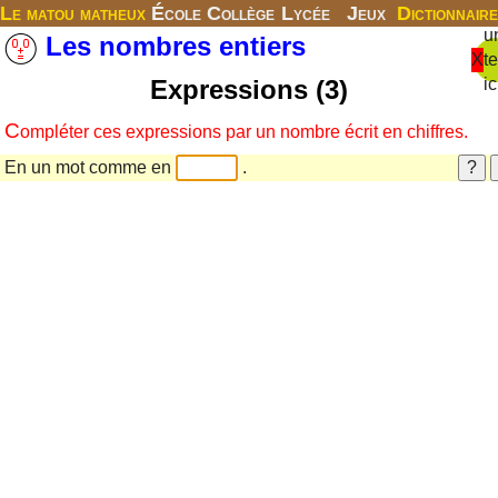
Le matou matheux
École
Collège
Lycée
Jeux
Dictionnaire
u
Les nombres entiers
X
t
Expressions (3)
ic
C
ompléter ces expressions par un nombre écrit en chiffres.
En un mot comme en
.