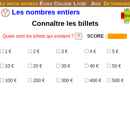
Le matou matheux
École
Collège
Lycée
Jeux
Dictionnaire
un
Les nombres entiers
X
tex
Connaître les billets
ici
Quels sont les billets qui existent ?
SCORE :
1 €
2 €
3 €
4 €
5 €
10 €
20 €
30 €
40 €
50 €
100 €
200 €
300 €
400 €
500 €