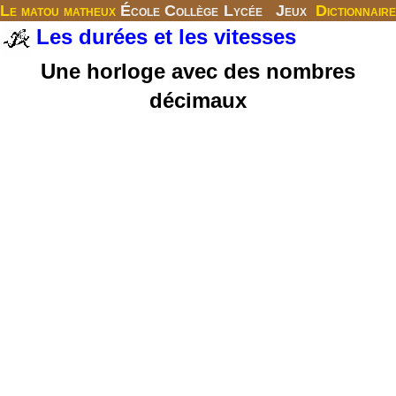
Le matou matheux
École
Collège
Lycée
Jeux
Dictionnaire
Les durées et les vitesses
Une horloge avec des nombres
décimaux