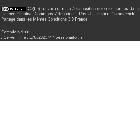
Ce(tte) œuvre est mise à disposition selon les termes de la
Licence Creative Commons Attribution - Pas d’Utilisation Commerciale -
Partage dans les Mêmes Conditions 3.0 France.
Contrôle pid_url
/ Server Time : 1786282374 / Sessioninfo : a