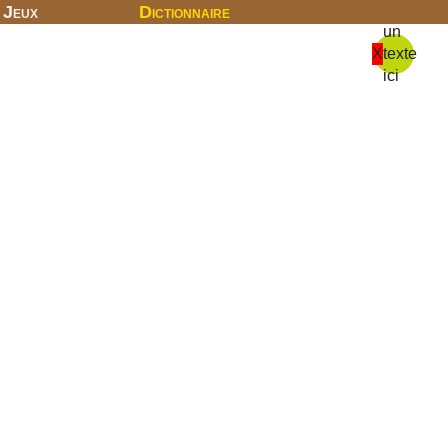
Jeux
Dictionnaire
un
X
texte
ici