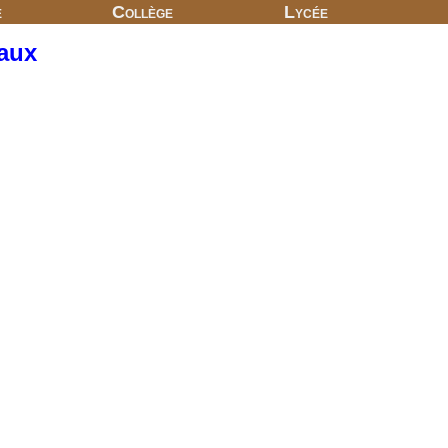
e
Collège
Lycée
aux