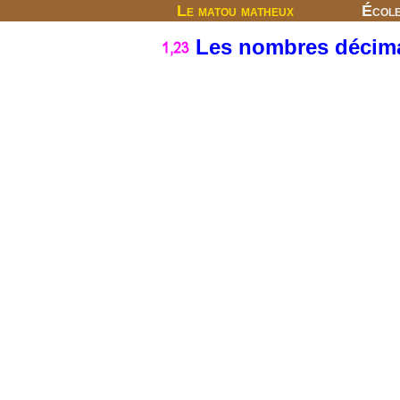
Le matou matheux
Écol
Les nombres décim