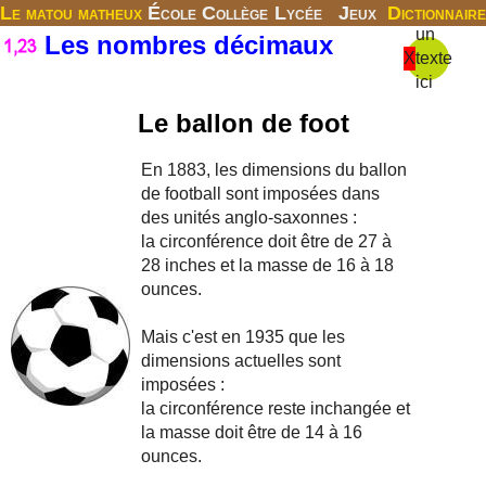
Le matou matheux
École
Collège
Lycée
Jeux
Dictionnaire
un
Les nombres décimaux
X
texte
ici
Le ballon de foot
En 1883, les dimensions du ballon
de football sont imposées dans
des unités anglo-saxonnes :
la circonférence doit être de 27 à
28 inches et la masse de 16 à 18
ounces.
Mais c'est en 1935 que les
dimensions actuelles sont
imposées :
la circonférence reste inchangée et
la masse doit être de 14 à 16
ounces.