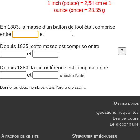
1 inch (pouce) = 2,54 cm et 1
ounce (once) = 28,35 g
En 1883, la masse d'un ballon de foot était comprise
entre
et
.
Depuis 1935, cette masse est comprise entre
et
Depuis 1883, la circonférence est comprise entre
et
arrondir à l'unité
Donne les deux nombres dans l'ordre croissant.
Un peu d'aide
Questions fréquentes
Les parcours
Le dictionnaire
A propos de ce site
S'informer et échanger