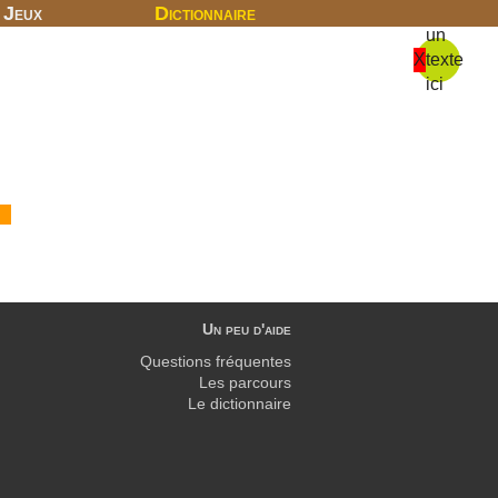
Jeux
Dictionnaire
un
X
texte
ici
Un peu d'aide
Questions fréquentes
Les parcours
Le dictionnaire