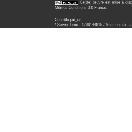
Ce(tte) œuvre est mise à disp
Mêmes Conditions 3.0 France.
Contrôle pid_url
/ Server Time : 1786144815 / Sessioninfo : a