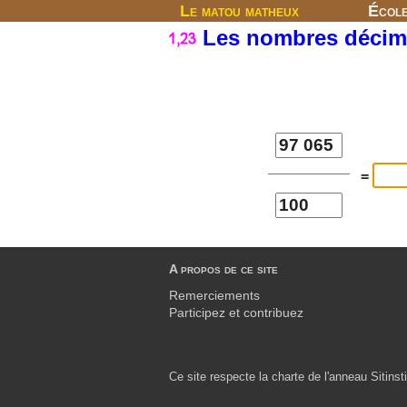
Le matou matheux
Écol
Les nombres déci
__________
=
A propos de ce site
Remerciements
Participez et contribuez
Ce site respecte la charte de l'anneau Sitinsti