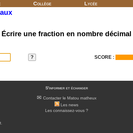
e
Collège
Lycée
maux
Écrire une fraction en nombre décimal
SCORE :
S'informer et échanger
Contacter le Matou matheux
Les news
Les connaissez-vous ?
t.