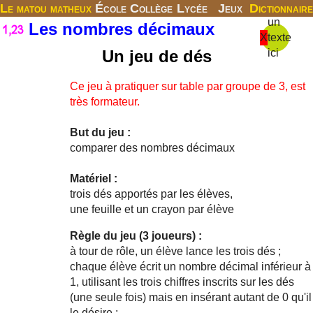
Le matou matheux
École
Collège
Lycée
Jeux
Dictionnaire
un
Les nombres décimaux
X
texte
Un jeu de dés
ici
Ce jeu à pratiquer sur table par groupe de 3, est
très formateur.
But du jeu :
comparer des nombres décimaux
Matériel :
trois dés apportés par les élèves,
une feuille et un crayon par élève
Règle du jeu (3 joueurs) :
à tour de rôle, un élève lance les trois dés ;
chaque élève écrit un nombre décimal inférieur à
1, utilisant les trois chiffres inscrits sur les dés
(une seule fois) mais en insérant autant de 0 qu'il
le désire ;