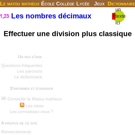
Le matou matheux
École
Collège
Lycée
Jeux
Dictionnaire
un
Les nombres décimaux
X
texte
ici
Effectuer une division plus classique
Un peu d'aide
Questions fréquentes
Les parcours
Le dictionnaire
S'informer et échanger
Contacter le Matou matheux
Les news
Les connaissez-vous ?
A propos de ce site
Remerciements