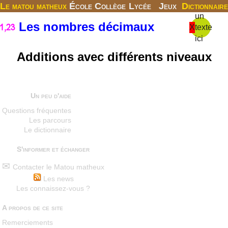
Le matou matheux
École
Collège
Lycée
Jeux
Dictionnaire
un
Les nombres décimaux
X
texte
ici
Additions avec différents niveaux
Un peu d'aide
Questions fréquentes
Les parcours
Le dictionnaire
S'informer et échanger
Contacter le Matou matheux
Les news
Les connaissez-vous ?
A propos de ce site
Remerciements