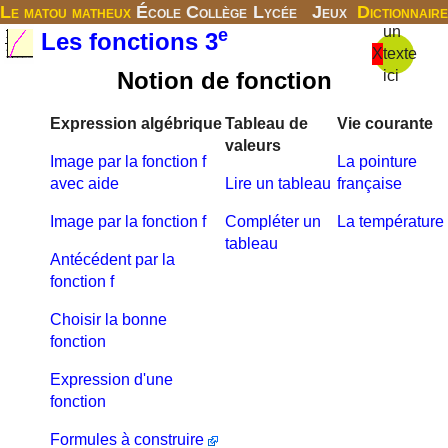
Le matou matheux
École
Collège
Lycée
Jeux
Dictionnaire
un
e
Les fonctions 3
X
texte
Notion de fonction
ici
Expression algébrique
Tableau de
Vie courante
valeurs
Image par la fonction f
La pointure
avec aide
Lire un tableau
française
Image par la fonction f
Compléter un
La température
tableau
Antécédent par la
fonction f
Choisir la bonne
fonction
Expression d'une
fonction
Formules à construire