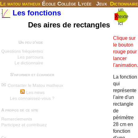
Le matou matheux
École
Collège
Lycée
Jeux
Dictionnaire
un
Les fonctions
X
texte
Des aires de rectangles
ici
Clique sur
Un peu d'aide
le bouton
rouge pour
Questions fréquentes
Les parcours
lancer
Le dictionnaire
l'animation.
S'informer et échanger
La fonction
qui
Contacter le Matou matheux
représente
Les news
l'aire d'un
Les connaissez-vous ?
rectangle
A propos de ce site
de
périmètre
Remerciements
28 cm en
Participez et contribuez
fonction
d'une
Ce