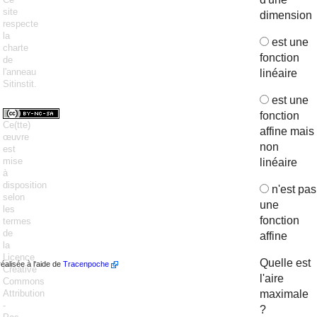
site
dimension
respecte
la
est une
charte
fonction
de
l'anneau
linéaire
Sitinstit.
est une
fonction
Ce(tte)
affine mais
œuvre
non
est
mise
linéaire
à
disposition
n'est pas
selon
une
les
fonction
termes
de
affine
la
Licence
Quelle est
réalisée à l'aide de
Tracenpoche
Creative
l'aire
Commons
maximale
Attribution
-
?