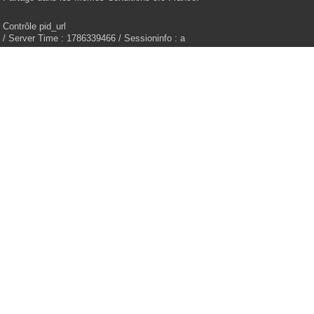
Contrôle pid_url
/ Server Time : 1786339466 / Sessioninfo : a