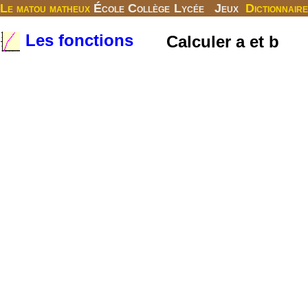
Le matou matheux
École
Collège
Lycée
Jeux
Dictionnaire
Les fonctions
Calculer a et b