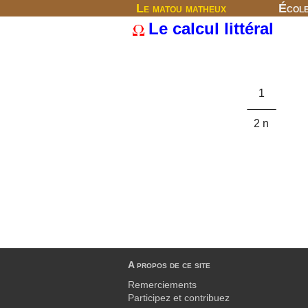
Le matou matheux
Écol
Le calcul littéral
1
2 n
A propos de ce site
Remerciements
Participez et contribuez