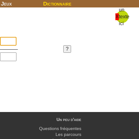
Jeux
Dictionnaire
un
X
texte
ici
Un peu d'aide
Questions fréquentes
Les parcours