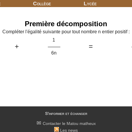
e
Collège
Lycée
Première décomposition
Compléter l'égalité suivante pour tout nombre n entier positif :
1
+
=
6n
S'informer et échanger
Contacter le Matou matheux
Les news