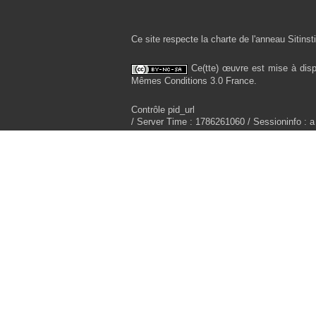
Ce site respecte la charte de l'anneau Sitinsti
Ce(tte) œuvre est mise à disp
Mêmes Conditions 3.0 France.
Contrôle pid_url
/ Server Time : 1786261060 / Sessioninfo : a