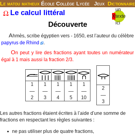
Le matou matheux
École
Collège
Lycée
Jeux
Dictionnaire
un
Le calcul littéral
X
texte
Découverte
ici
A
hmès, scribe égyptien vers - 1650, est l'auteur du célèbre
papyrus de Rhind
.
O
n peut y lire des fractions ayant toutes un numérateur
égal à 1 mais aussi la fraction 2/3.
1
1
1
1
1
2
2
3
4
5
10
3
Les autres fractions étaient écrites à l'aide d'une somme de
fractions en respectant les règles suivantes :
ne pas utiliser plus de quatre fractions,