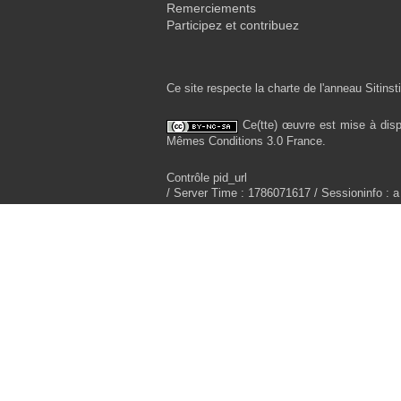
Remerciements
Participez et contribuez
Ce site respecte la charte de l'anneau Sitinsti
Ce(tte) œuvre est mise à disp
Mêmes Conditions 3.0 France.
Contrôle pid_url
/ Server Time : 1786071617 / Sessioninfo : a