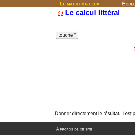
Le matou matheux
Écol
Le calcul littéral
Donner directement le résultat. Il est
A propos de ce site