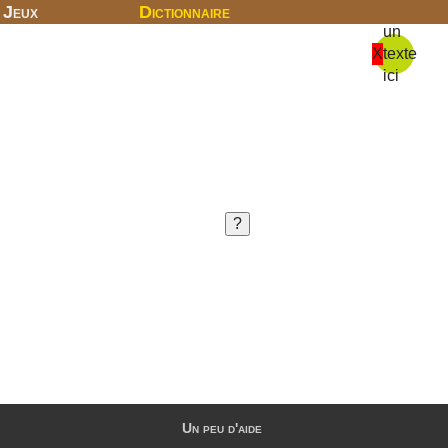
Jeux
Dictionnaire
un
X
texte
ici
Un peu d'aide