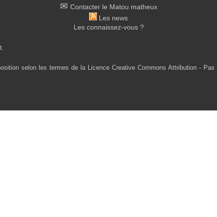
Contacter le Matou matheux
Les news
Les connaissez-vous ?
t.
osition selon les termes de la Licence Creative Commons Attribution - Pas 