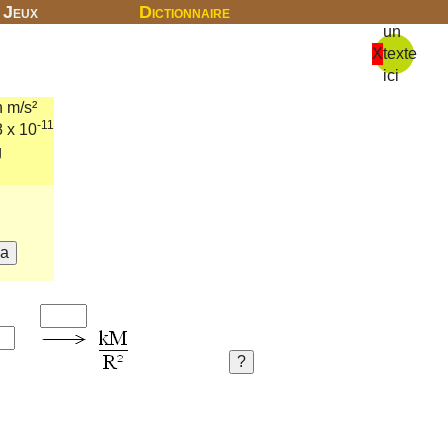
Jeux
Dictionnaire
un
X
texte
ici
n m/s²
-11
8 x 10
g