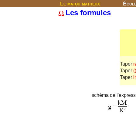
Le matou matheux
Écol
Les formules
Taper
r
Taper
(
Taper
i
schéma de l'express