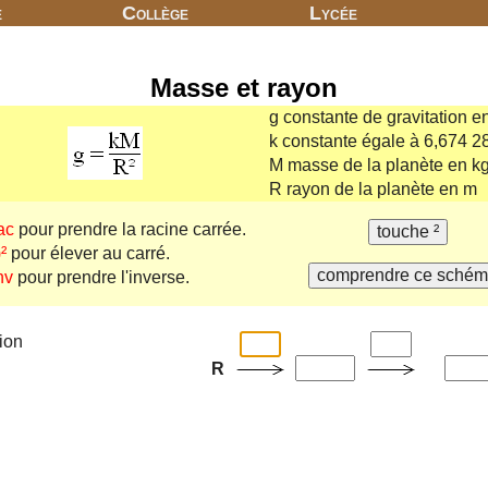
e
Collège
Lycée
Masse et rayon
g constante de gravitation e
k constante égale à 6,674 2
M masse de la planète en k
R rayon de la planète en m
ac
pour prendre la racine carrée.
)²
pour élever au carré.
nv
pour prendre l'inverse.
ion
R