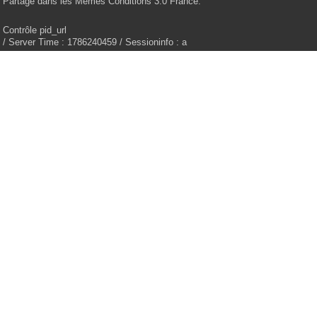
Partage dans les Mêmes Conditions 3.0 France.
Contrôle pid_url
/ Server Time : 1786240459 / Sessioninfo : a