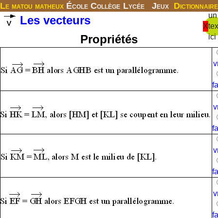
Le matou matheux
École
Collège
Lycée
Jeux
Dictionnaire
un
Les vecteurs
X
tex
Propriétés
ici
v
f
v
f
v
f
v
f