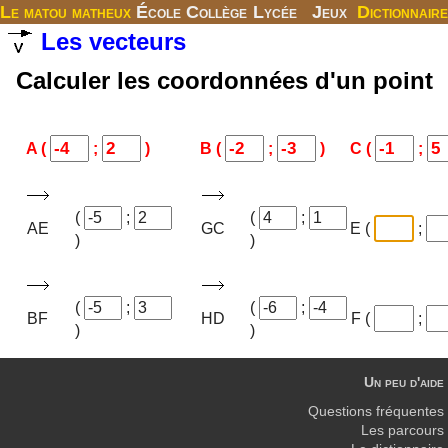
Le matou matheux
École
Collège
Lycée
Jeux
Dictionnaire
Les vecteurs
Calculer les coordonnées d'un point
A (
;
)
B (
;
)
C (
;
(
;
(
;
AE
GC
E (
;
)
)
(
;
(
;
BF
HD
F (
;
)
)
Un peu d'aide
Questions fréquentes
Les parcours