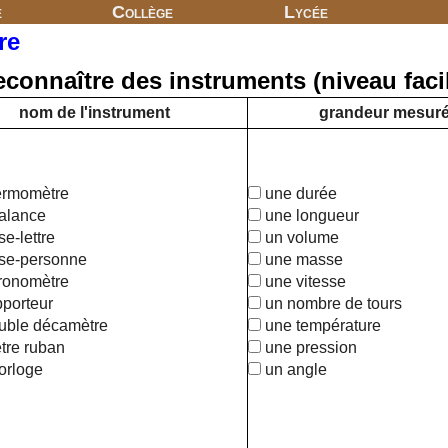
e
Collège
Lycée
re
connaître des instruments (niveau faci
nom de l'instrument
grandeur mesur
ermomètre
une durée
alance
une longueur
e-lettre
un volume
se-personne
une masse
ronomètre
une vitesse
porteur
un nombre de tours
uble décamètre
une température
tre ruban
une pression
orloge
un angle