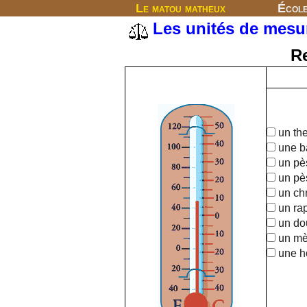
Le matou matheux
Écol
Les unités de mesu
Re
un th
une b
un pès
un pè
un ch
un rap
un do
un mè
une h