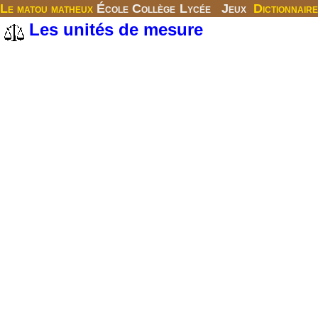
Le matou matheux
École
Collège
Lycée
Jeux
Dictionnaire
Les unités de mesure