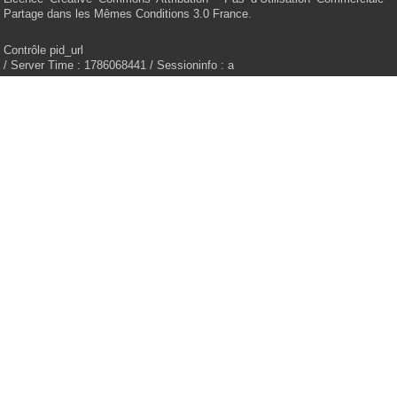
Partage dans les Mêmes Conditions 3.0 France.
Contrôle pid_url
/ Server Time : 1786068441 / Sessioninfo : a