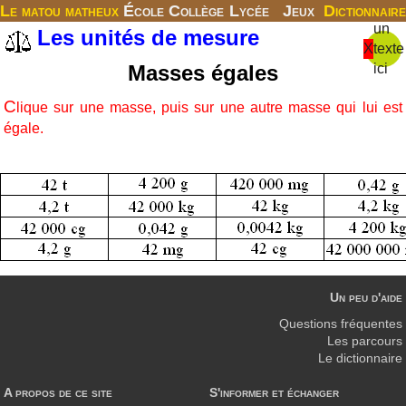
Le matou matheux
École
Collège
Lycée
Jeux
Dictionnaire
un
Les unités de mesure
X
texte
Masses égales
ici
C
lique sur une masse, puis sur une autre masse qui lui est
égale.
Un peu d'aide
Questions fréquentes
Les parcours
Le dictionnaire
A propos de ce site
S'informer et échanger