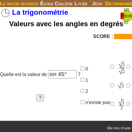
Le matou matheux
École
Collège
Lycée
Jeux
Dictionnaire
un
La trigonométrie
X
text
Valeurs avec les angles en degrés
ici
SCORE :
0
Quelle est la valeur de
?
1
2
n'existe pas
Un peu d'aide