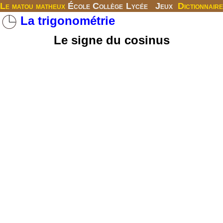
Le matou matheux
École
Collège
Lycée
Jeux
Dictionnaire
La trigonométrie
Le signe du cosinus