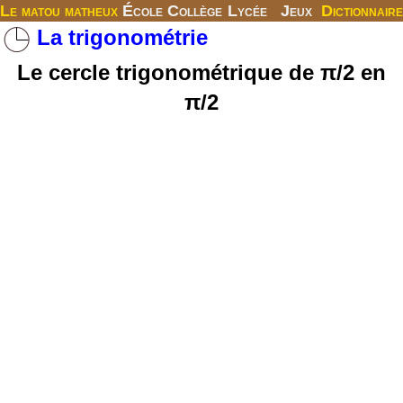
Le matou matheux
École
Collège
Lycée
Jeux
Dictionnaire
La trigonométrie
Le cercle trigonométrique de π/2 en
π/2