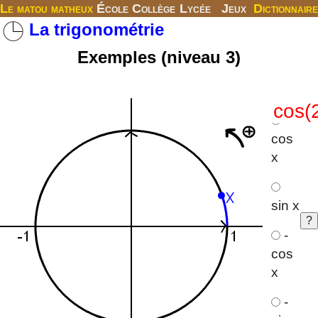
Le matou matheux
École
Collège
Lycée
Jeux
Dictionnaire
La trigonométrie
Exemples (niveau 3)
cos
x
sin x
-
cos
x
-