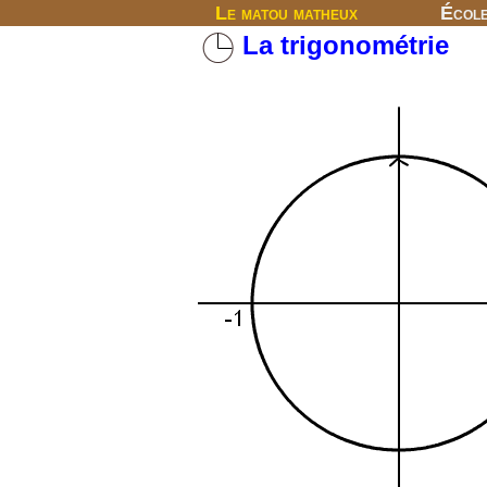
Le matou matheux
Écol
La trigonométrie