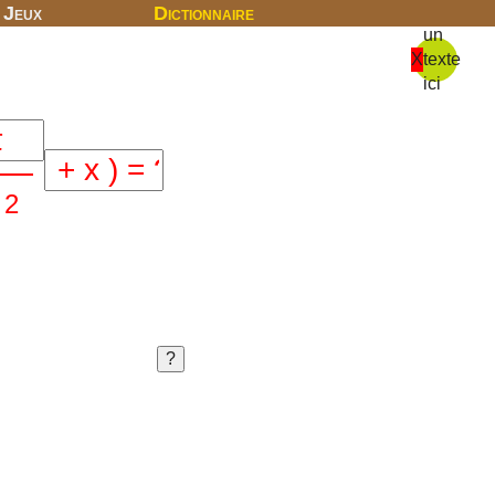
Jeux
Dictionnaire
un
X
texte
ici
2