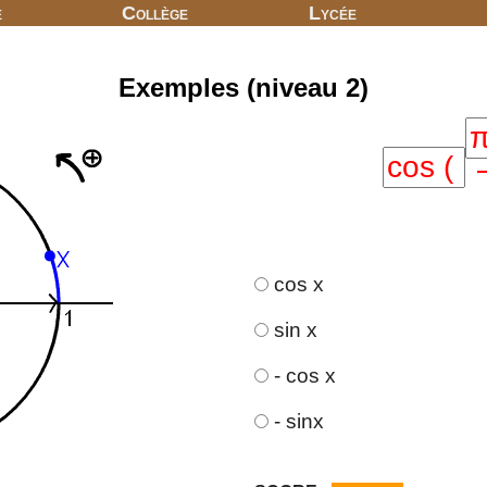
e
Collège
Lycée
Exemples (niveau 2)
cos x
sin x
- cos x
- sinx