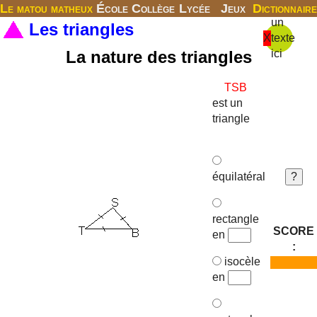
Le matou matheux
École
Collège
Lycée
Jeux
Dictionnaire
un
Les triangles
X
texte
La nature des triangles
ici
est un
triangle
équilatéral
rectangle
SCORE
en
:
isocèle
en