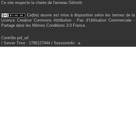
Ce site respecte la charte de l'anneau Sitinstit.
Ce(tte) œuvre est mise à disposition selon les termes de la
Licence Creative Commons Attribution - Pas d’Utilisation Commerciale -
Partage dans les Mêmes Conditions 3.0 France.
Contrôle pid_url
/ Server Time : 1786127444 / Sessioninfo : a