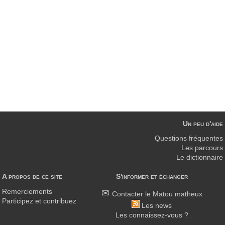
Un peu d'aide
Questions fréquentes
Les parcours
Le dictionnaire
A propos de ce site
S'informer et échanger
Remerciements
Contacter le Matou matheux
Participez et contribuez
Les news
Les connaissez-vous ?