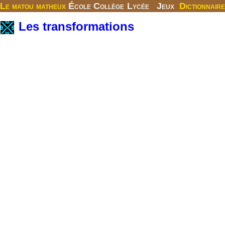
Le matou matheux
École
Collège
Lycée
Jeux
Dictionnaire
Les transformations