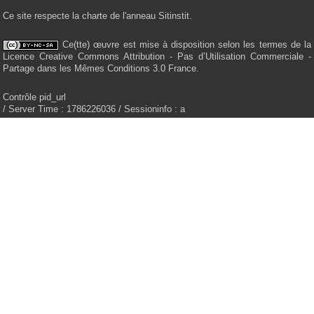
Ce site respecte la charte de l'anneau Sitinstit.
Ce(tte) œuvre est mise à disposition selon les termes de la
Licence Creative Commons Attribution - Pas d’Utilisation Commerciale -
Partage dans les Mêmes Conditions 3.0 France.
Contrôle pid_url
/ Server Time : 1786226036 / Sessioninfo : a