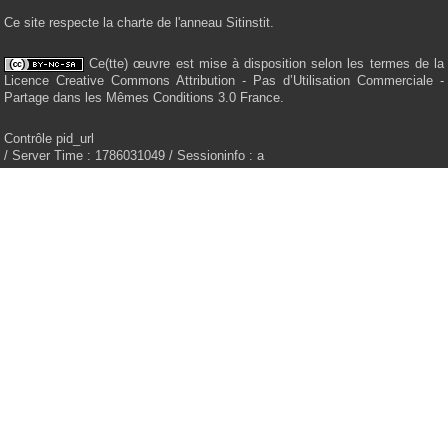
Ce site respecte la charte de l'anneau Sitinstit.
Ce(tte) œuvre est mise à disposition selon les termes de la
Licence Creative Commons Attribution - Pas d’Utilisation Commerciale -
Partage dans les Mêmes Conditions 3.0 France.
Contrôle pid_url
/ Server Time : 1786031049 / Sessioninfo : a