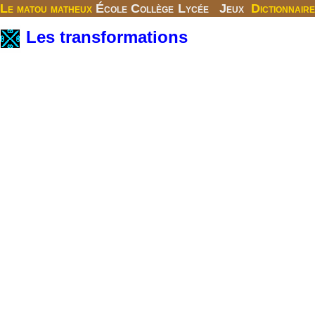
Le matou matheux
École
Collège
Lycée
Jeux
Dictionnaire
Les transformations