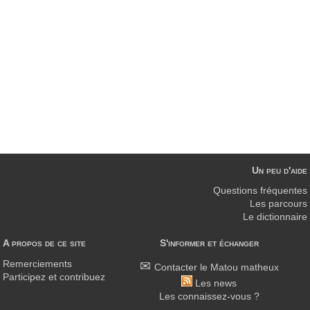
Un peu d'aide
Questions fréquentes
Les parcours
Le dictionnaire
A propos de ce site
S'informer et échanger
Remerciements
Contacter le Matou matheux
Participez et contribuez
Les news
Les connaissez-vous ?