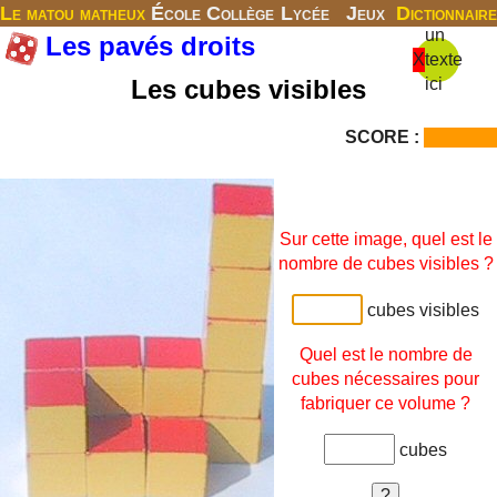
Le matou matheux
École
Collège
Lycée
Jeux
Dictionnaire
un
Les pavés droits
X
texte
Les cubes visibles
ici
SCORE :
Sur cette image, quel est le
nombre de cubes visibles ?
cubes visibles
Quel est le nombre de
cubes nécessaires pour
fabriquer ce volume ?
cubes