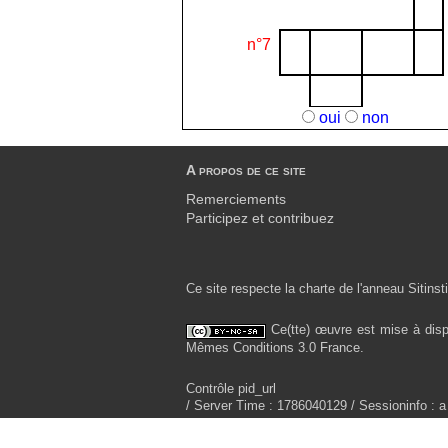
n°7
oui
non
A propos de ce site
Remerciements
Participez et contribuez
Ce site respecte la charte de l'anneau Sitinsti
Ce(tte) œuvre est mise à disp
Mêmes Conditions 3.0 France.
Contrôle pid_url
/ Server Time : 1786040129 / Sessioninfo : a