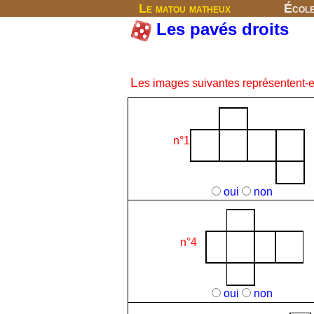
Le matou matheux
Écol
Les pavés droits
L
es images suivantes représentent-e
n°1
oui
non
n°4
oui
non