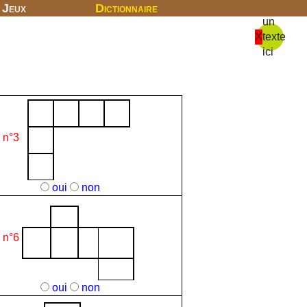
Jeux
Dictionnaire
un
X
texte
ici
n°3
oui
non
n°6
oui
non