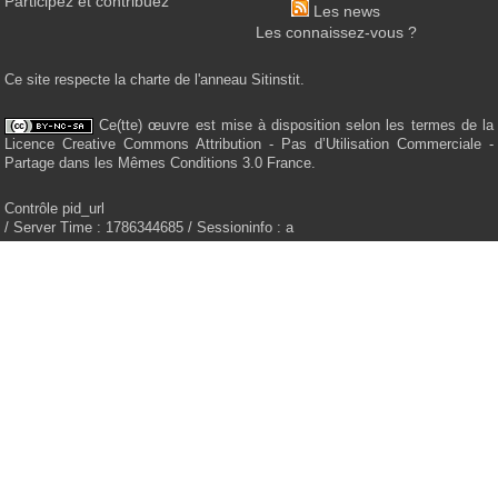
Participez et contribuez
Les news
Les connaissez-vous ?
Ce site respecte la charte de l'anneau Sitinstit.
Ce(tte) œuvre est mise à disposition selon les termes de la
Licence Creative Commons Attribution - Pas d’Utilisation Commerciale -
Partage dans les Mêmes Conditions 3.0 France.
Contrôle pid_url
/ Server Time : 1786344685 / Sessioninfo : a