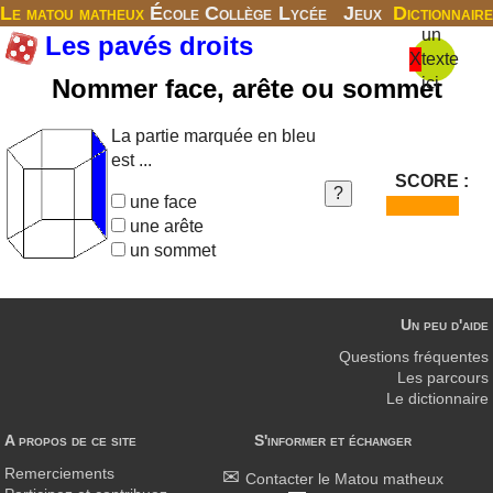
Le matou matheux
École
Collège
Lycée
Jeux
Dictionnaire
un
Les pavés droits
X
texte
Nommer face, arête ou sommet
ici
La partie marquée en bleu
est ...
SCORE :
une face
une arête
un sommet
Un peu d'aide
Questions fréquentes
Les parcours
Le dictionnaire
A propos de ce site
S'informer et échanger
Remerciements
Contacter le Matou matheux