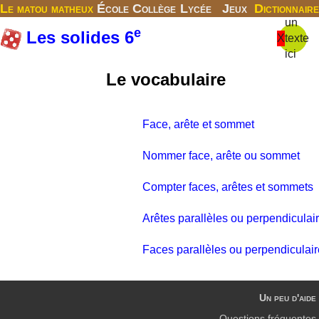
Le matou matheux
École
Collège
Lycée
Jeux
Dictionnaire
un
e
Les solides 6
X
texte
ici
Le vocabulaire
Face, arête et sommet
Nommer face, arête ou sommet
Compter faces, arêtes et sommets
Arêtes parallèles ou perpendiculai
Faces parallèles ou perpendiculai
Un peu d'aide
Questions fréquentes