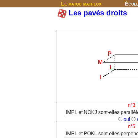
Le matou matheux
Écol
Les pavés droits
n°3
oui
n°5