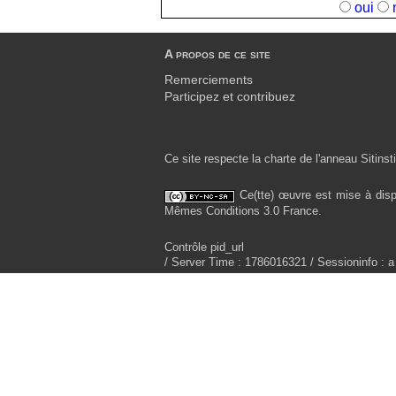
oui
A propos de ce site
Remerciements
Participez et contribuez
Ce site respecte la charte de l'anneau Sitinsti
Ce(tte) œuvre est mise à disp
Mêmes Conditions 3.0 France.
Contrôle pid_url
/ Server Time : 1786016321 / Sessioninfo : a