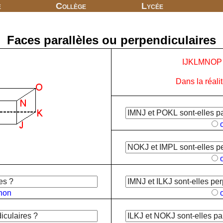
e
Collège
Lycée
Faces parallèles ou perpendiculaires
IJKLMNOP e
Dans la réalité
non