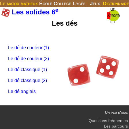
Le matou matheux
École
Collège
Lycée
Jeux
Dictionnaire
un
e
Les solides 6
X
texte
Les dés
ici
Le dé de couleur (1)
Le dé de couleur (2)
Le dé classique (1)
Le dé classique (2)
Le dé anglais
Un peu d'aide
Questions fréquentes
Les parcours