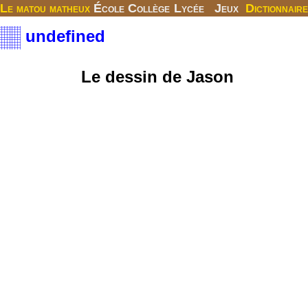
Le matou matheux
École
Collège
Lycée
Jeux
Dictionnaire
undefined
Le dessin de Jason