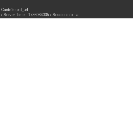
Contrôle pid_url
/ Server Time : 1786084005 / Sessioninfo : a