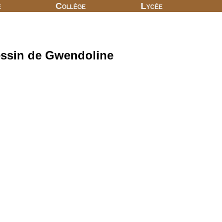
e
Collège
Lycée
essin de Gwendoline