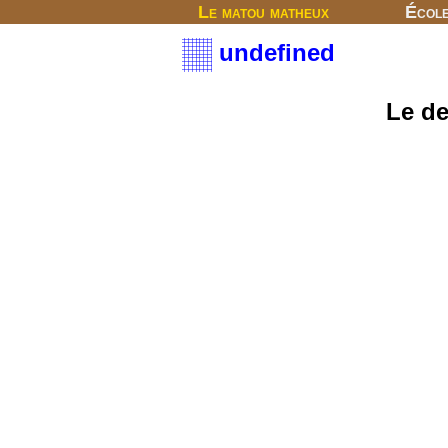
Le matou matheux
Écol
undefined
Le d