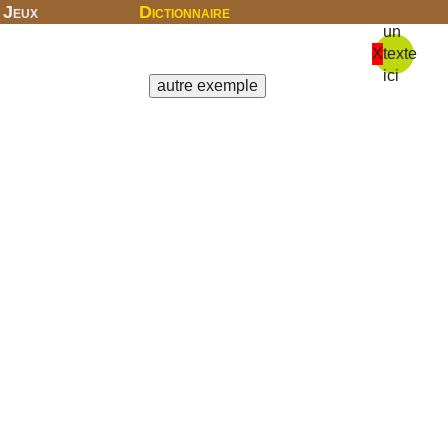
Jeux
Dictionnaire
un
X
texte
ici