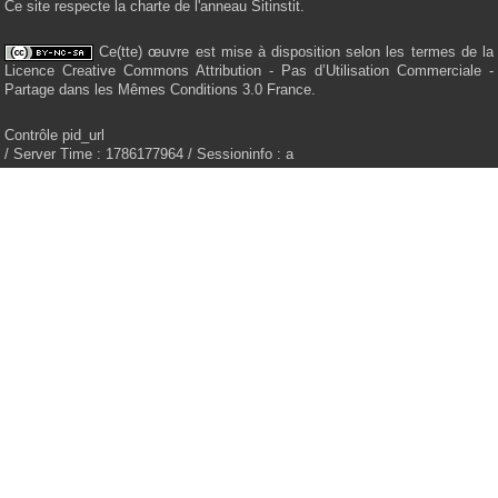
Ce site respecte la charte de l'anneau Sitinstit.
Ce(tte) œuvre est mise à disposition selon les termes de la
Licence Creative Commons Attribution - Pas d’Utilisation Commerciale -
Partage dans les Mêmes Conditions 3.0 France.
Contrôle pid_url
/ Server Time : 1786177964 / Sessioninfo : a