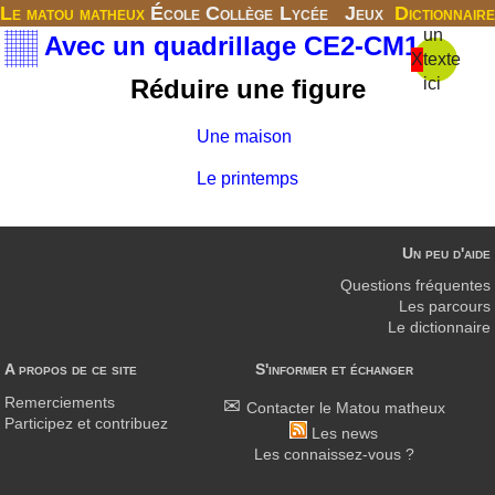
Le matou matheux
École
Collège
Lycée
Jeux
Dictionnaire
un
Avec un quadrillage CE2-CM1
X
texte
Réduire une figure
ici
Une maison
Le printemps
Un peu d'aide
Questions fréquentes
Les parcours
Le dictionnaire
A propos de ce site
S'informer et échanger
Remerciements
Contacter le Matou matheux
Participez et contribuez
Les news
Les connaissez-vous ?